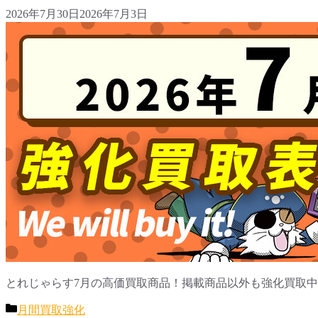
ー
2026年7月30日
2026年7月3日
とれじゃらす7月の高価買取商品！掲載商品以外も強化買取中
カ
月間買取強化