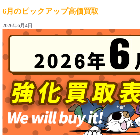
テ
ゴ
6月のピックアップ高価買取
リ
ー
2026年6月4日