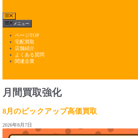
メ
ニ
メニュー
ュ
ー
ページTOP
宅配買取
店舗紹介
よくある質問
関連企業
月間買取強化
8月のピックアップ高価買取
2026年8月7日