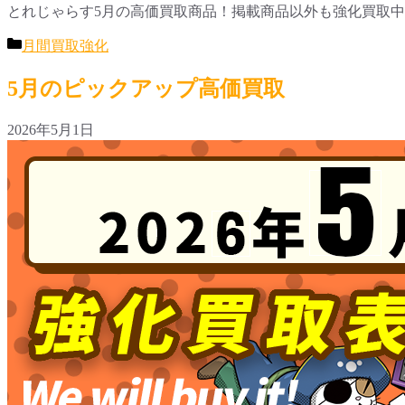
とれじゃらす5月の高価買取商品！掲載商品以外も強化買取中
カ
月間買取強化
テ
ゴ
5月のピックアップ高価買取
リ
ー
2026年5月1日