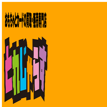
コ
ン
テ
ン
ツ
へ
ス
キ
ッ
プ