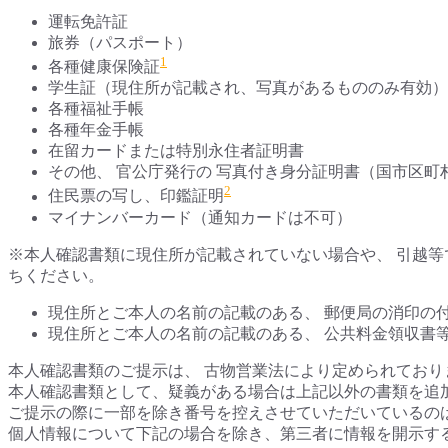
運転免許証
旅券（パスポート）
1
各種健康保険証
学生証（現住所が記載され、写真があるもののみ有効）
各種福祉手帳
各種年金手帳
在留カードまたは特別永住者証明書
その他、 官公庁発行の 写真付き身分証明書（国市区町
2
住民票の写し、印鑑証明
マイナンバーカード（通知カードは不可）
※本人確認書類に現住所が記載されていない場合や、 引越等
ちください。
現住所とご本人の名前の記載のある、 郵便局の消印の付い
現住所とご本人の名前の記載のある、 公共料金領収書等
本人確認書類のご提示は、 古物営業法により定められており
本人確認書類として、疑義がある場合は上記以外の書類を追
ご提示の際に一部を除き番号を控えさせていただいているの
個人情報について下記の場合を除き、第三者に情報を開示す