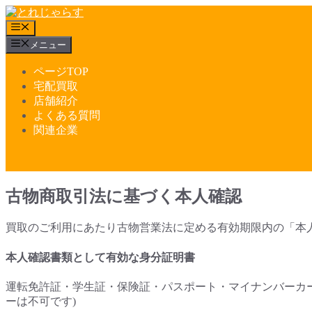
コ
ン
メ
テ
ニ
メニュー
ュ
ン
ー
ツ
ページTOP
へ
宅配買取
ス
店舗紹介
キ
よくある質問
ッ
関連企業
プ
古物商取引法に基づく本人確認
買取のご利用にあたり古物営業法に定める有効期限内の「本
本人確認書類として有効な身分証明書
運転免許証・学生証・保険証・パスポート・マイナンバーカード
ーは不可です)