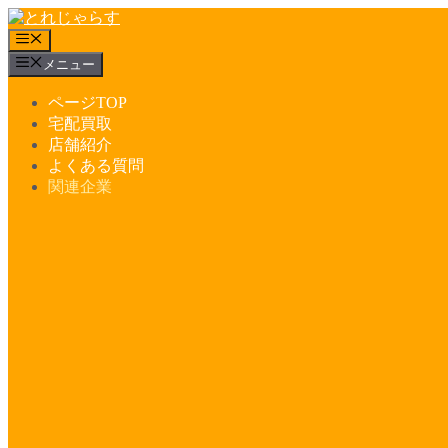
コ
ン
メ
テ
ニ
メニュー
ュ
ン
ー
ツ
ページTOP
へ
宅配買取
ス
店舗紹介
キ
よくある質問
ッ
関連企業
プ