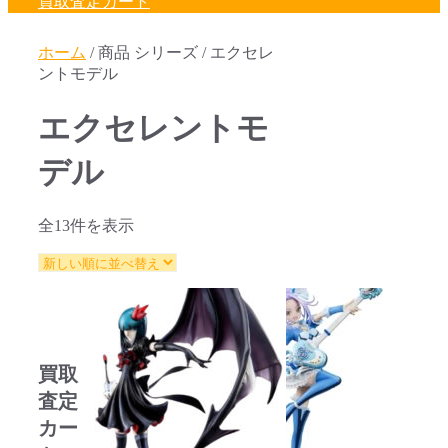
買取査定カート
ホーム
/ 商品 シリーズ / エクセレ
ントモデル
エクセレントモ
デル
新
全13件を表示
し
い
順
買取
査定
カー