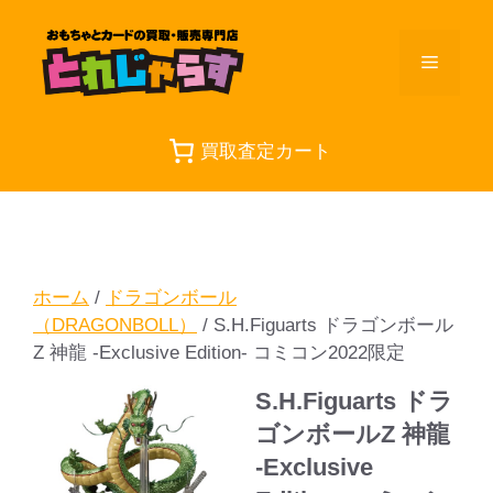
コ
ン
メ
テ
ン
ツ
ニ
へ
買取査定カート
ス
ュ
キ
ッ
プ
ー
ホーム
/
ドラゴンボール
（DRAGONBOLL）
/ S.H.Figuarts ドラゴンボール
Z 神龍 -Exclusive Edition- コミコン2022限定
S.H.Figuarts ドラ
ゴンボールZ 神龍
-Exclusive