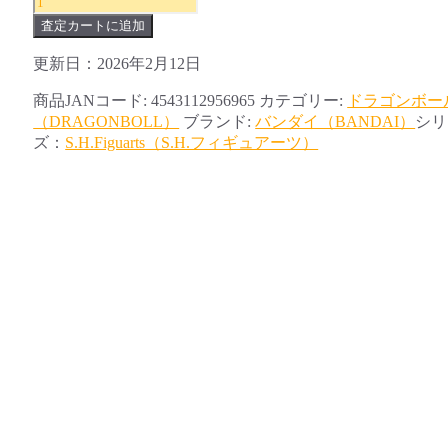
ド
査定カートに追加
ラ
ゴ
更新日：2026年2月12日
ン
商品JANコード:
4543112956965
カテゴリー:
ドラゴンボー
ボ
（DRAGONBOLL）
ブランド:
バンダイ（BANDAI）
シリ
ー
ズ：
S.H.Figuarts（S.H.フィギュアーツ）
ル
Z
孫
悟
空
-
Frieza
Saga
Ver.-
コ
ミ
コ
ン
2015
限
定