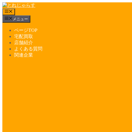
コ
ン
メ
テ
ニ
メニュー
ュ
ン
ー
ツ
ページTOP
へ
宅配買取
ス
店舗紹介
キ
よくある質問
ッ
関連企業
プ