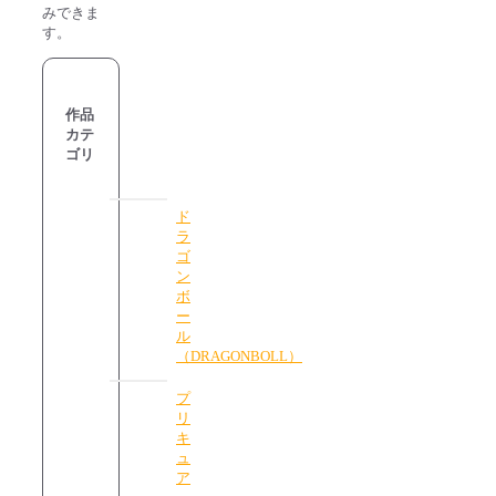
みできま
す。
作品
カテ
ゴリ
ド
ラ
ゴ
ン
ボ
ー
ル
（DRAGONBOLL）
プ
リ
キ
ュ
ア