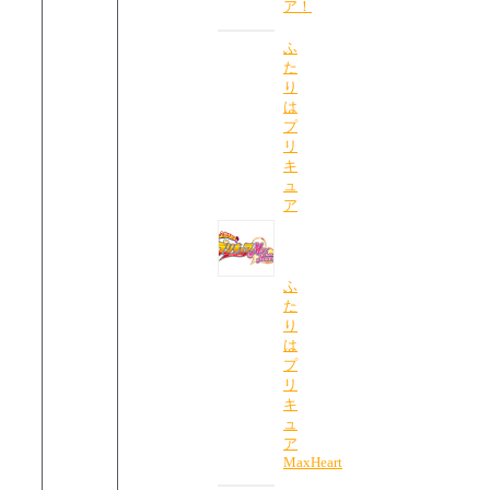
ア！
ふ
た
り
は
プ
リ
キ
ュ
ア
ふ
た
り
は
プ
リ
キ
ュ
ア
MaxHeart