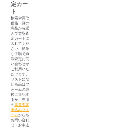
ト
定カー
パ
ト
ー
検索や買取
ツ
価格一覧の
セ
商品から選
ッ
んで買取査
ト
定カートに
入れてくだ
個
さい。簡単
な手順で買
取査定お問
い合わせが
ご利用いた
だけます。
リストにな
い商品はフ
ォームの最
後に追記す
るか、専用
の
事前査定
申込みフォ
ーム
からも
お問い合わ
せ・お申込