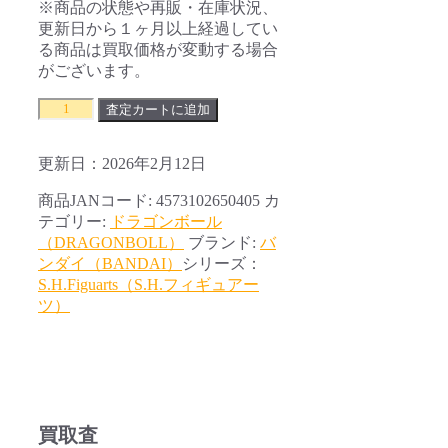
※商品の状態や再販・在庫状況、
更新日から１ヶ月以上経過してい
る商品は買取価格が変動する場合
がございます。
S.H.Figuarts
査定カートに追加
ド
ラ
更新日：2026年2月12日
ゴ
ン
商品JANコード:
4573102650405
カ
ボ
テゴリー:
ドラゴンボール
ー
（DRAGONBOLL）
ブランド:
バ
ル
ンダイ（BANDAI）
シリーズ：
Z
S.H.Figuarts（S.H.フィギュアー
孫
ツ）
悟
空
の
エ
フ
ェ
買取査
ク