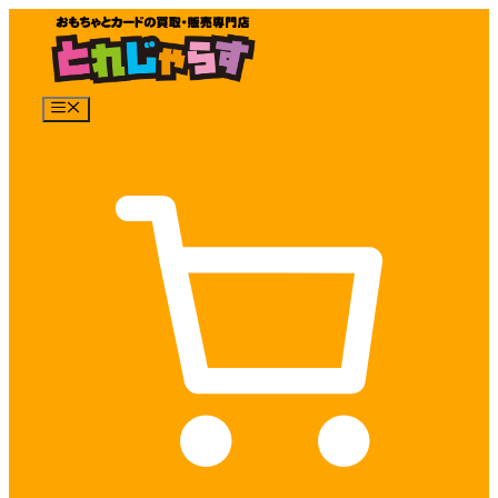
コ
ン
テ
ン
メ
ツ
ニ
へ
ュ
ス
ー
キ
ッ
プ