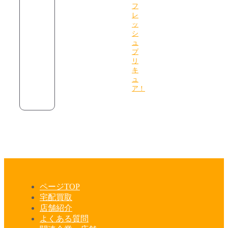
フ
レ
ッ
シ
ュ
プ
リ
キ
ュ
ア！
ページTOP
宅配買取
店舗紹介
よくある質問