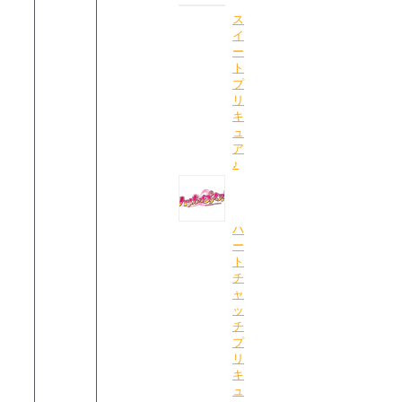
ス
イ
ー
ト
プ
リ
キ
ュ
ア
♪
ハ
ー
ト
チ
ャ
ッ
チ
プ
リ
キ
ュ