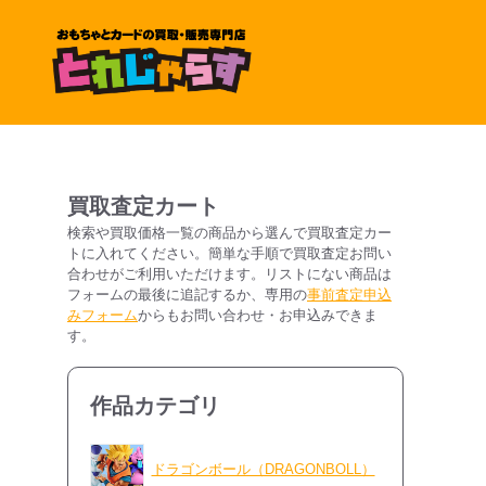
コ
ン
テ
ン
ツ
へ
ス
キ
買取査定カート
ッ
検索や買取価格一覧の商品から選んで買取査定カー
トに入れてください。簡単な手順で買取査定お問い
プ
合わせがご利用いただけます。リストにない商品は
フォームの最後に追記するか、専用の
事前査定申込
みフォーム
からもお問い合わせ・お申込みできま
す。
作品カテゴリ
ドラゴンボール（DRAGONBOLL）