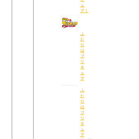
ュ
ア！
ふ
た
り
は
プ
リ
キ
ュ
ア
ふ
た
り
は
プ
リ
キ
ュ
ア