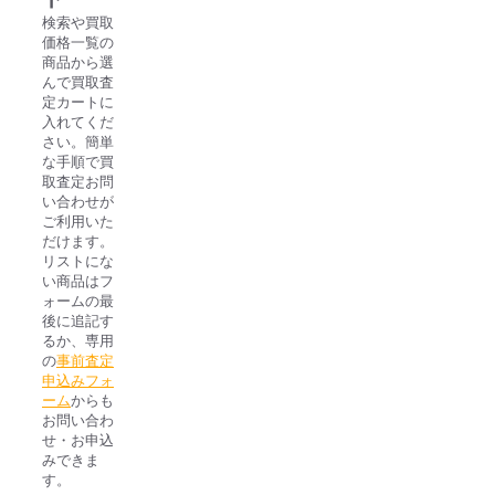
検索や買取
価格一覧の
商品から選
んで買取査
定カートに
入れてくだ
さい。簡単
な手順で買
取査定お問
い合わせが
ご利用いた
だけます。
リストにな
い商品はフ
ォームの最
後に追記す
るか、専用
の
事前査定
申込みフォ
ーム
からも
お問い合わ
せ・お申込
みできま
す。