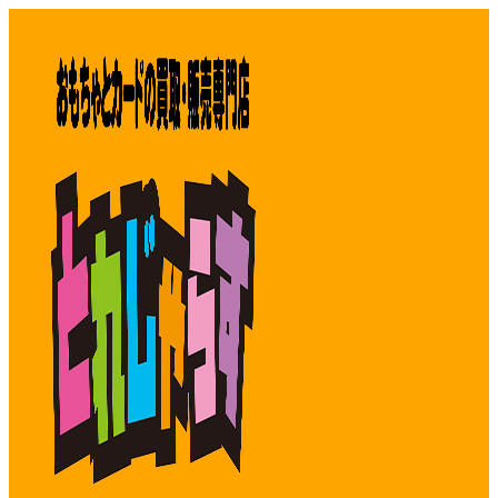
コ
ン
テ
ン
ツ
へ
ス
キ
ッ
プ