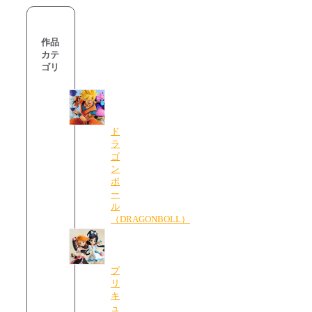
作品
カテ
ゴリ
ド
ラ
ゴ
ン
ボ
ー
ル
（DRAGONBOLL）
プ
リ
キ
ュ