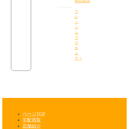
MaxHeart
フ
レ
ッ
シ
ュ
プ
リ
キ
ュ
ア！
ページTOP
宅配買取
店舗紹介