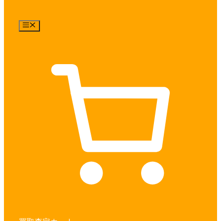
メ
ニ
ュ
ー