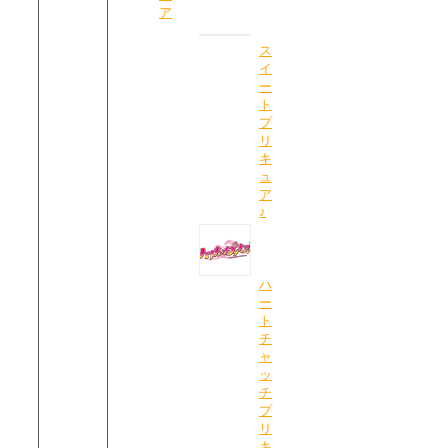
ア
ス
イ
ー
ト
プ
リ
キ
ュ
ア
♪
ハ
ー
ト
チ
ャ
ッ
チ
プ
リ
キ