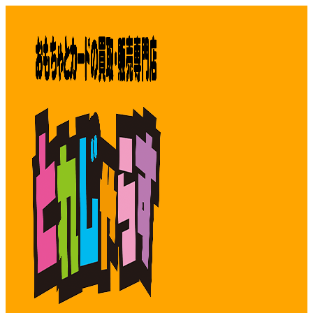
コ
ン
テ
ン
ツ
へ
ス
キ
ッ
プ