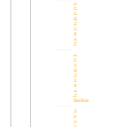
ふ
た
り
は
プ
リ
キ
ュ
ア
ふ
た
り
は
プ
リ
キ
ュ
ア
MaxHeart
フ
レ
ッ
シ