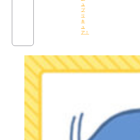
ュ
プ
リ
キ
ュ
ア！