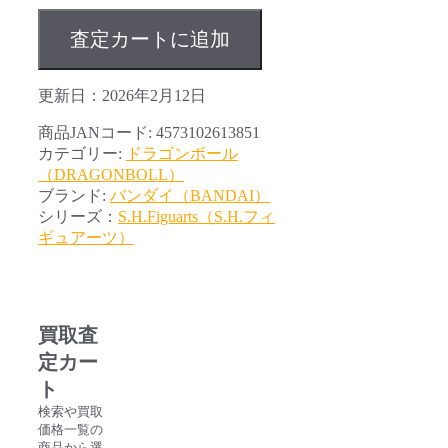
査定カートに追加
更新日：2026年2月12日
商品JANコード:
4573102613851
カテゴリー:
ドラゴンボール
（DRAGONBOLL）
ブランド:
バンダイ（BANDAI）
シリーズ：
S.H.Figuarts（S.H.フィ
ギュアーツ）
買取査
定カー
ト
検索や買取
価格一覧の
商品から選