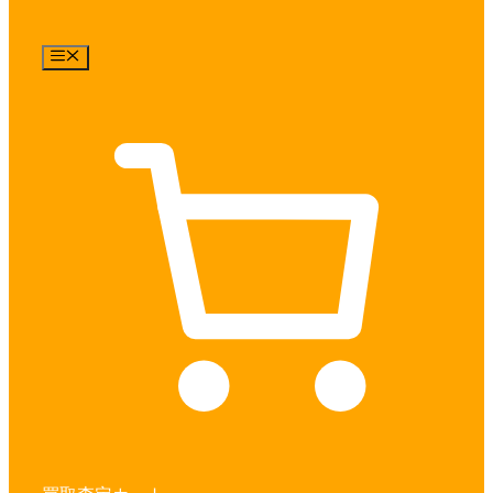
メ
ニ
ュ
ー