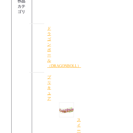
作品
カテ
ゴリ
ド
ラ
ゴ
ン
ボ
ー
ル
（DRAGONBOLL）
プ
リ
キ
ュ
ア
ス
イ
ー