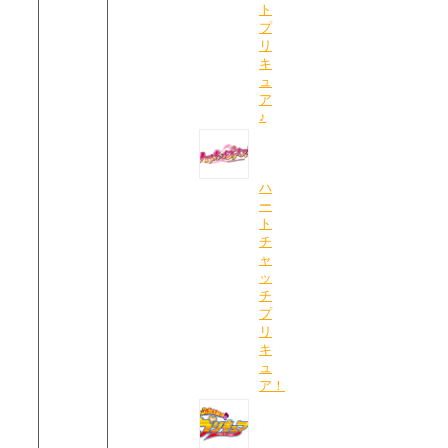
ト
プ
リ
キ
ュ
ア
♪
ハ
ー
ト
チ
ャ
ッ
チ
プ
リ
キ
ュ
ア！