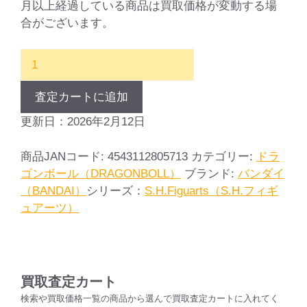
月以上経過している商品は買取価格が変動する場
合がございます。
S.H.Figuarts
ド
ラ
査定カートに追加
ゴ
更新日：2026年2月12日
ン
ボ
商品JANコード:
4543112805713
カテゴリー:
ドラ
ー
ゴンボール（DRAGONBOLL）
ブランド:
バンダイ
ル
（BANDAI）
シリーズ：
S.H.Figuarts（S.H.フィギ
Z
ュアーツ）
ク
リ
リ
ン
個
買取査定カート
検索や買取価格一覧の商品から選んで買取査定カートに入れてく