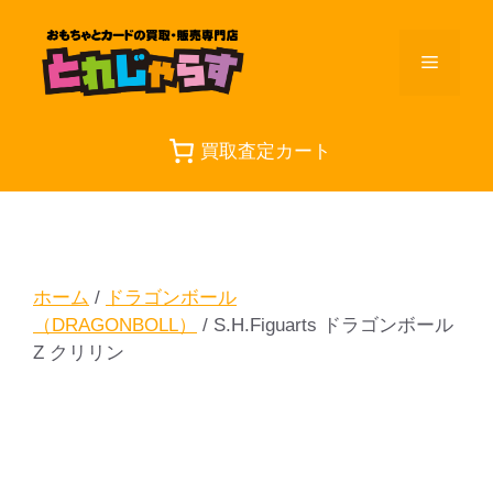
コ
ン
メ
テ
ン
ツ
ニ
へ
買取査定カート
ス
ュ
キ
ッ
プ
ー
ホーム
/
ドラゴンボール
（DRAGONBOLL）
/ S.H.Figuarts ドラゴンボール
Z クリリン