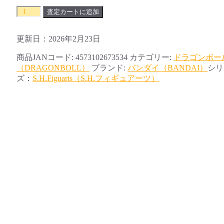
S.H.Figuarts
査定カートに追加
ド
ラ
更新日：2026年2月23日
ゴ
ン
商品JANコード:
4573102673534
カテゴリー:
ドラゴンボー
ボ
（DRAGONBOLL）
ブランド:
バンダイ（BANDAI）
シリ
ー
ズ：
S.H.Figuarts（S.H.フィギュアーツ）
ル
孫
悟
空
＆
龍-40
周
年
記
念
Edition-
個