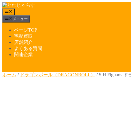
コ
ン
メ
テ
ニ
メニュー
ュ
ン
ー
ツ
ページTOP
へ
宅配買取
ス
店舗紹介
キ
よくある質問
ッ
関連企業
プ
ホーム
/
ドラゴンボール（DRAGONBOLL）
/ S.H.Figuar