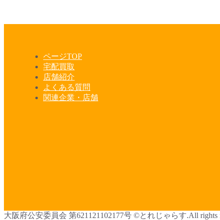
ページTOP
宅配買取
店舗紹介
よくある質問
関連企業・店舗
大阪府公安委員会 第621121102177号 ©とれじゃらす.All rights res