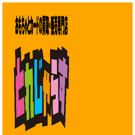
コ
ン
テ
ン
ツ
へ
ス
キ
ッ
プ