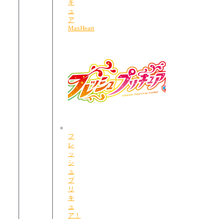
キ
ュ
ア
MaxHeart
フ
レ
ッ
シ
ュ
プ
リ
キ
ュ
ア！