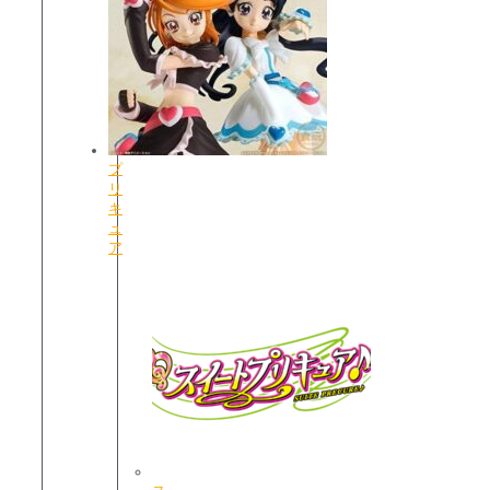
プ
リ
キ
ュ
ア