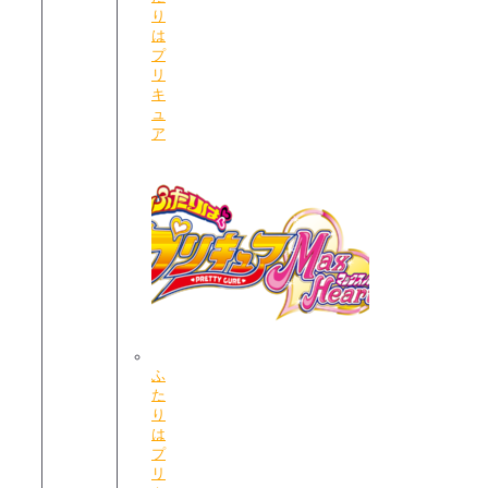
り
は
プ
リ
キ
ュ
ア
ふ
た
り
は
プ
リ