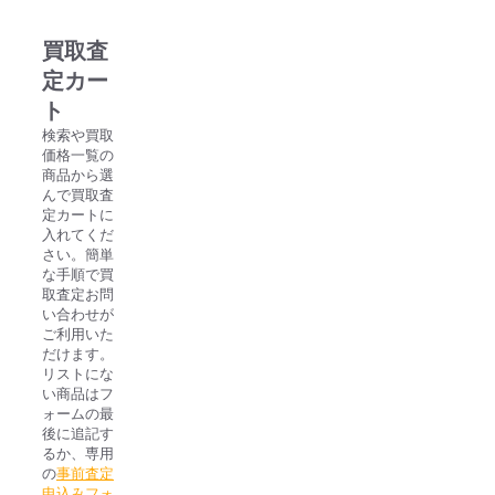
ズ
人
買取査
造
定カー
人
間
ト
21
検索や買取
号
価格一覧の
個
商品から選
んで買取査
定カートに
入れてくだ
さい。簡単
な手順で買
取査定お問
い合わせが
ご利用いた
だけます。
リストにな
い商品はフ
ォームの最
後に追記す
るか、専用
の
事前査定
申込みフォ