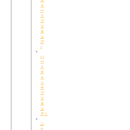
ス
イ
ー
ト
プ
リ
キ
ュ
ア
♪
ハ
ー
ト
チ
ャ
ッ
チ
プ
リ
キ
ュ
ア！
ふ
た