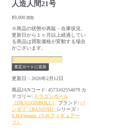
人造人間21号
¥
9,000
買取
※商品の状態や再販・在庫状況、
更新日から１ヶ月以上経過してい
る商品は買取価格が変動する場合
がございます。
S.H.Figuarts
ド
査定カートに追加
ラ
ゴ
更新日：2026年2月12日
ン
商品JANコード:
4573102554079
カ
ボ
テゴリー:
ドラゴンボール
ー
（DRAGONBOLL）
ブランド:
バ
ル
ンダイ（BANDAI）
シリーズ：
フ
S.H.Figuarts（S.H.フィギュアー
ァ
ツ）
イ
タ
ー