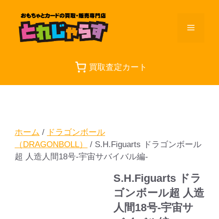
コ
ン
メ
テ
ン
ツ
ニ
へ
買取査定カート
ス
ュ
キ
ッ
プ
ー
ホーム
/
ドラゴンボール
（DRAGONBOLL）
/ S.H.Figuarts ドラゴンボール
超 人造人間18号-宇宙サバイバル編-
S.H.Figuarts ドラ
ゴンボール超 人造
人間18号-宇宙サ