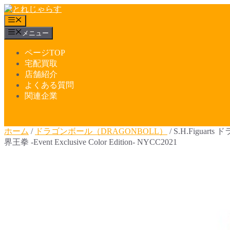
コ
ン
メ
テ
ニ
メニュー
ュ
ン
ー
ツ
ページTOP
へ
宅配買取
ス
店舗紹介
キ
よくある質問
ッ
関連企業
プ
ホーム
/
ドラゴンボール（DRAGONBOLL）
/ S.H.Fig
界王拳 -Event Exclusive Color Edition- NYCC2021