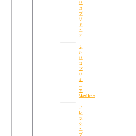
り
は
プ
リ
キ
ュ
ア
ふ
た
り
は
プ
リ
キ
ュ
ア
MaxHeart
フ
レ
ッ
シ
ュ
プ