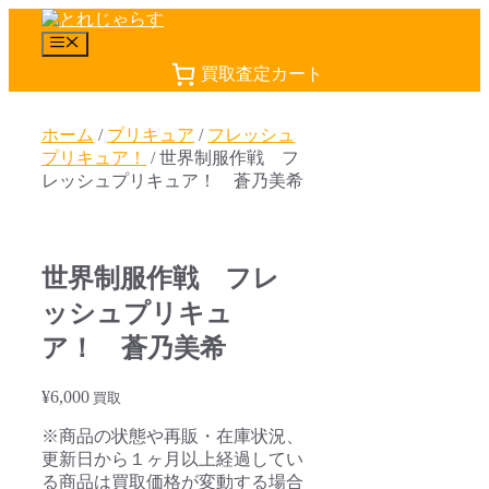
コ
ン
メ
テ
ニ
買取査定カート
ュ
ン
ー
ツ
へ
ホーム
/
プリキュア
/
フレッシュ
ス
プリキュア！
/ 世界制服作戦 フ
キ
レッシュプリキュア！ 蒼乃美希
ッ
プ
世界制服作戦 フレ
ッシュプリキュ
ア！ 蒼乃美希
¥
6,000
買取
※商品の状態や再販・在庫状況、
更新日から１ヶ月以上経過してい
る商品は買取価格が変動する場合