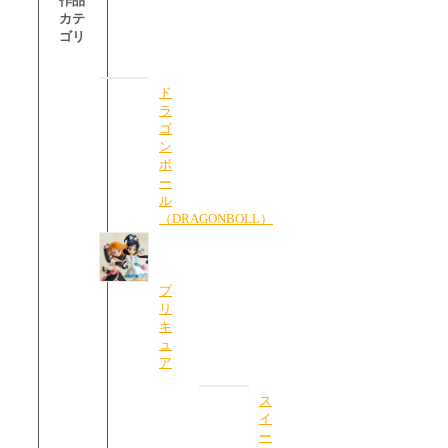
作品
カテ
ゴリ
ド
ラ
ゴ
ン
ボ
ー
ル
（DRAGONBOLL）
プ
リ
キ
ュ
ア
ス
イ
ー