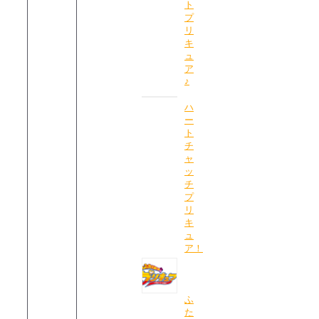
ト
プ
リ
キ
ュ
ア
♪
ハ
ー
ト
チ
ャ
ッ
チ
プ
リ
キ
ュ
ア！
ふ
た