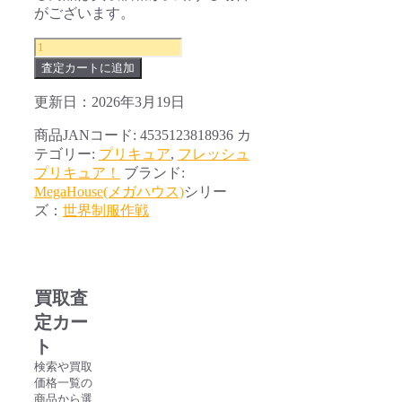
がございます。
世
界
査定カートに追加
制
服
更新日：2026年3月19日
作
商品JANコード:
4535123818936
カ
戦
テゴリー:
プリキュア
,
フレッシュ
フ
プリキュア！
ブランド:
レ
MegaHouse(メガハウス)
シリー
ッ
ズ：
世界制服作戦
シ
ュ
プ
リ
キ
買取査
ュ
定カー
ア！
ト
蒼
乃
検索や買取
価格一覧の
美
商品から選