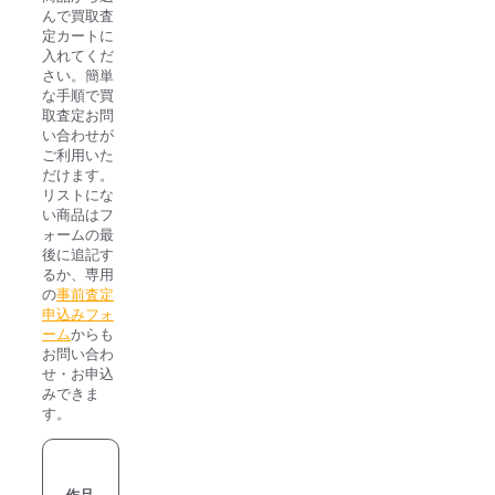
希
んで買取査
個
定カートに
入れてくだ
さい。簡単
な手順で買
取査定お問
い合わせが
ご利用いた
だけます。
リストにな
い商品はフ
ォームの最
後に追記す
るか、専用
の
事前査定
申込みフォ
ーム
からも
お問い合わ
せ・お申込
みできま
す。