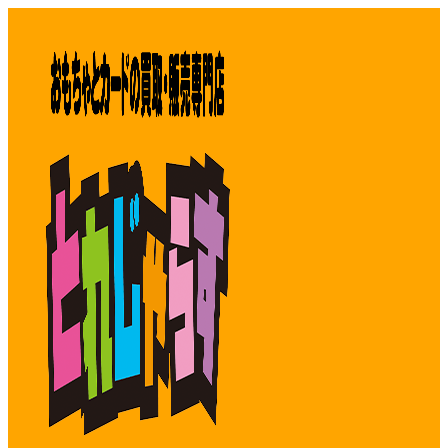
コ
ン
テ
ン
ツ
へ
ス
キ
ッ
プ