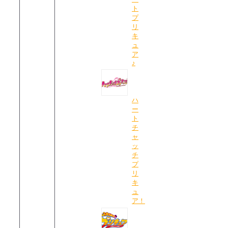
ト
プ
リ
キ
ュ
ア
♪
ハ
ー
ト
チ
ャ
ッ
チ
プ
リ
キ
ュ
ア！