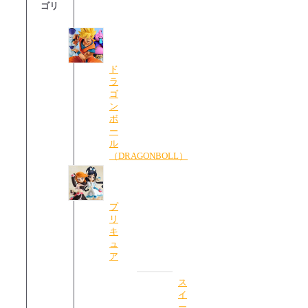
ゴリ
ド
ラ
ゴ
ン
ボ
ー
ル
（DRAGONBOLL）
プ
リ
キ
ュ
ア
ス
イ
ー