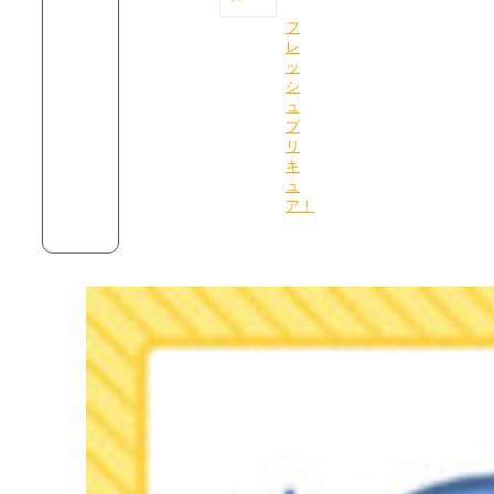
フ
レ
ッ
シ
ュ
プ
リ
キ
ュ
ア！