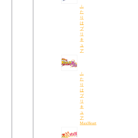
ふ
た
り
は
プ
リ
キ
ュ
ア
ふ
た
り
は
プ
リ
キ
ュ
ア
MaxHeart