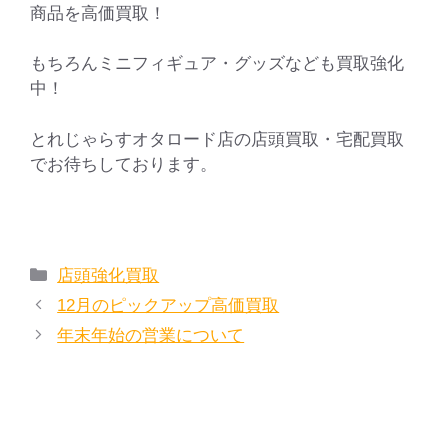
商品を高価買取！
もちろんミニフィギュア・グッズなども買取強化
中！
とれじゃらすオタロード店の店頭買取・宅配買取
でお待ちしております。
カ
店頭強化買取
テ
12月のピックアップ高価買取
ゴ
年末年始の営業について
リ
ー