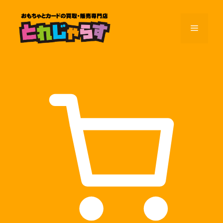
コ
ン
メ
テ
ン
ツ
ニ
へ
ス
ュ
キ
ッ
プ
ー