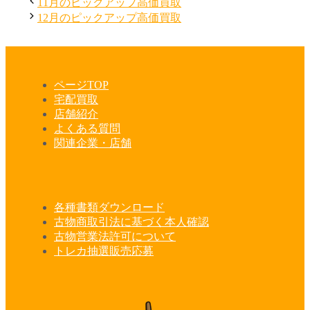
テ
11月のピックアップ高価買取
画
で
ゴ
12月のピックアップ高価買取
面
す。
リ
で
ー
す。
ページTOP
宅配買取
店舗紹介
よくある質問
関連企業・店舗
各種書類ダウンロード
古物商取引法に基づく本人確認
古物営業法許可について
トレカ抽選販売応募