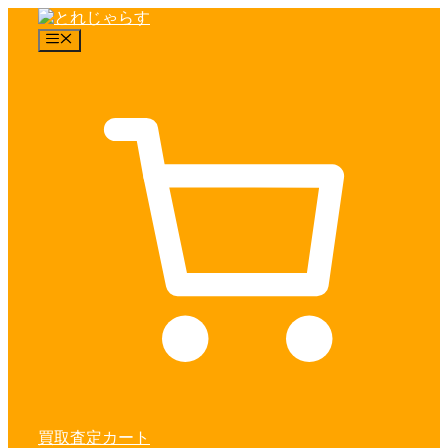
コ
ン
メ
テ
ニ
ュ
ン
ー
ツ
へ
ス
キ
ッ
プ
買取査定カート