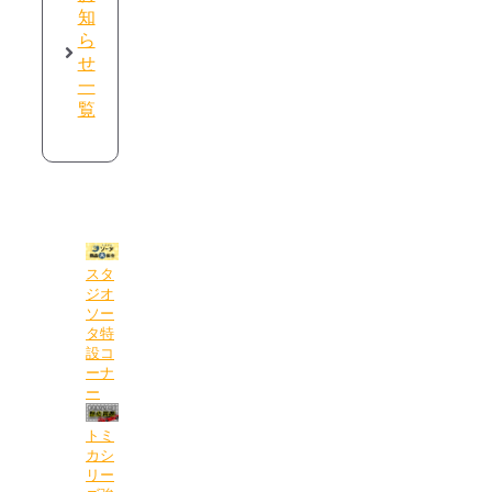
知
ら
せ
一
覧
スタ
ジオ
ソー
タ特
設コ
ーナ
ー
トミ
カシ
リー