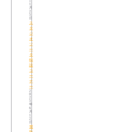
1
1
月
2
5
日
ス
タ
ジ
オ
ソ
ー
タ
特
設
コ
ー
ナ
ー
2
0
2
5
年
6
月
1
2
日
買