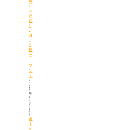
戸
三
宮
店
1
2
月
2
6
日
オ
ー
プ
ン
！
2
0
2
5
年
1
2
月
2
6
日
年
末
年