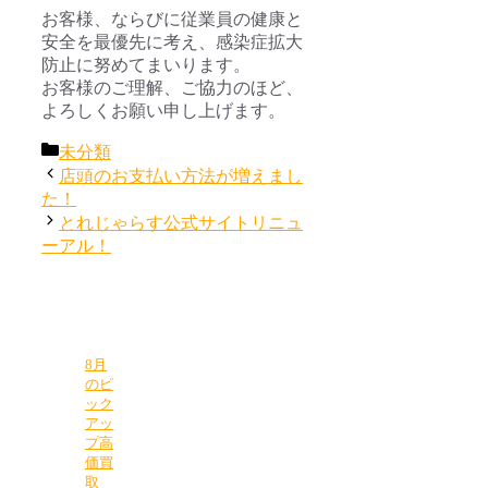
お客様、ならびに従業員の健康と
安全を最優先に考え、感染症拡大
防止に努めてまいります。
お客様のご理解、ご協力のほど、
よろしくお願い申し上げます。
カ
未分類
テ
店頭のお支払い方法が増えまし
ゴ
た！
リ
とれじゃらす公式サイトリニュ
ー
ーアル！
8月
のピ
ック
アッ
プ高
価買
取