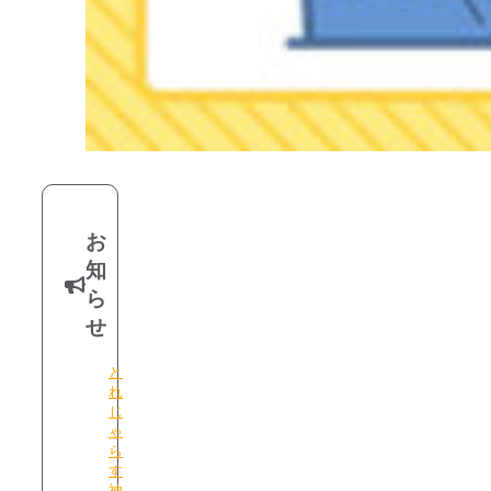
お
知
ら
せ
と
れ
じ
ゃ
ら
す
神