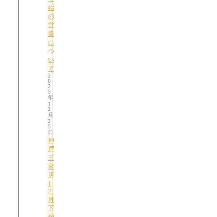
始
の
営
業
に
つ
い
て
2
0
2
5
年
1
2
月
2
5
日
神
戸
三
宮
店
1
2
月
下
旬