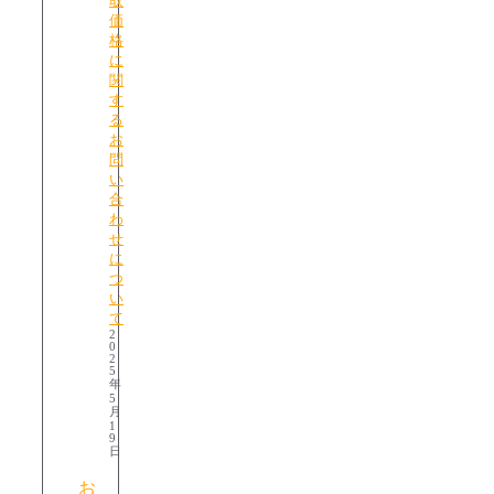
取
価
格
に
関
す
る
お
問
い
合
わ
せ
に
つ
い
て
2
0
2
5
年
5
月
1
9
日
お