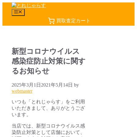
コ
ン
メ
テ
ニ
買取査定カート
ュ
ン
ー
ツ
へ
ス
キ
新型コロナウイルス
ッ
感染症防止対策に関す
プ
るお知らせ
2025年3月1日
2021年5月14日
by
webmaster
いつも「とれじゃらす」をご利用
いただきまして、ありがとうござ
います。
当店では、新型コロナウイルス感
染防止対策として店舗において、