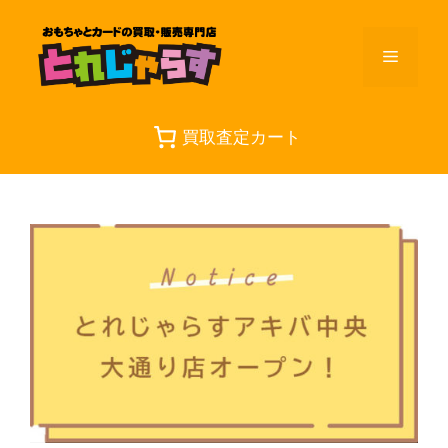
コ
ン
メ
テ
ン
ツ
ニ
へ
買取査定カート
ス
ュ
キ
ッ
プ
ー