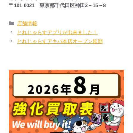
〒101‐0021 東京都千代田区神田3－15－8
カ
店舗情報
テ
とれじゃらすアプリが出来ました！
ゴ
とれじゃらすアキバ本店オープン延期
リ
ー