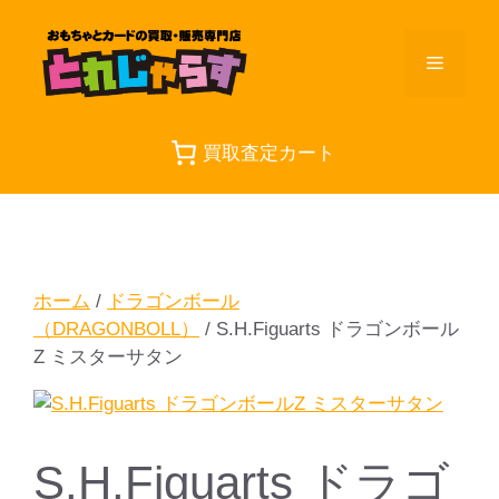
コ
ン
メ
テ
ン
ツ
ニ
へ
買取査定カート
ス
ュ
キ
ッ
プ
ー
ホーム
/
ドラゴンボール
（DRAGONBOLL）
/ S.H.Figuarts ドラゴンボール
Z ミスターサタン
S.H.Figuarts ドラゴ