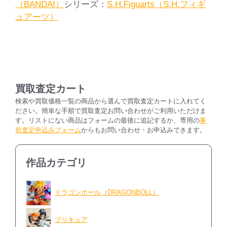
ル
（BANDAI）
シリーズ：
S.H.Figuarts（S.H.フィギ
Z
ュアーツ）
ミ
ス
タ
ー
サ
買取査定カート
タ
ン
検索や買取価格一覧の商品から選んで買取査定カートに入れてく
ださい。簡単な手順で買取査定お問い合わせがご利用いただけま
個
す。リストにない商品はフォームの最後に追記するか、専用の
事
前査定申込みフォーム
からもお問い合わせ・お申込みできます。
作品カテゴリ
ドラゴンボール（DRAGONBOLL）
プリキュア