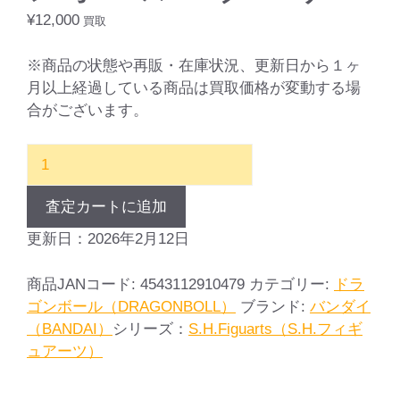
¥
12,000
買取
※商品の状態や再販・在庫状況、更新日から１ヶ
月以上経過している商品は買取価格が変動する場
合がございます。
S.H.Figuarts
ド
ラ
査定カートに追加
ゴ
更新日：2026年2月12日
ン
ボ
商品JANコード:
4543112910479
カテゴリー:
ドラ
ー
ゴンボール（DRAGONBOLL）
ブランド:
バンダイ
ル
（BANDAI）
シリーズ：
S.H.Figuarts（S.H.フィギ
Z
ュアーツ）
ブ
ロ
リ