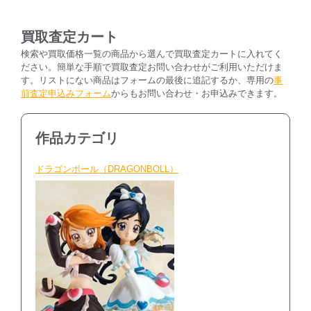
ー
個
買取査定カート
検索や買取価格一覧の商品から選んで買取査定カートに入れてく
ださい。簡単な手順で買取査定お問い合わせがご利用いただけま
す。リストにない商品はフォームの最後に追記するか、専用の
事
前査定申込みフォーム
からもお問い合わせ・お申込みできます。
作品カテゴリ
ドラゴンボール（DRAGONBOLL）