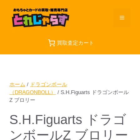
コ
ン
メ
テ
ン
ツ
ニ
へ
買取査定カート
ス
ュ
キ
ッ
プ
ー
ホーム
/
ドラゴンボール
（DRAGONBOLL）
/ S.H.Figuarts ドラゴンボール
Z ブロリー
S.H.Figuarts ドラゴ
ンボールZ ブロリー