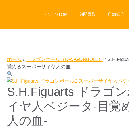
ページTOP
宅配買取
店舗紹介
ホーム
/
ドラゴンボール（DRAGONBOLL）
/ S.H.F
覚めるスーパーサイヤ人の血-
S.H.Figuarts ド
イヤ人ベジータ-目覚
人の血-