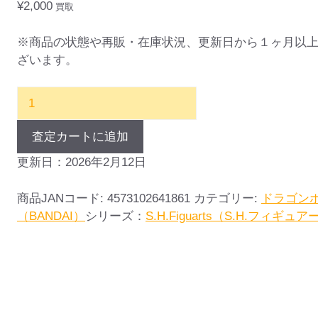
¥
2,000
買取
※商品の状態や再販・在庫状況、更新日から１ヶ月以
ざいます。
S.H.Figuarts
ド
ラ
査定カートに追加
ゴ
更新日：2026年2月12日
ン
ボ
商品JANコード:
4573102641861
カテゴリー:
ドラゴンボ
ー
（BANDAI）
シリーズ：
S.H.Figuarts（S.H.フィギュ
ル
Z
ス
ー
パ
ー