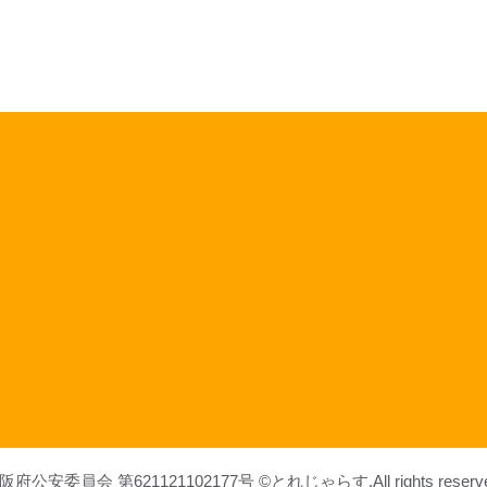
サ
イ
ヤ
人
ベ
ジ
ー
タ-
目
覚
め
る
ス
ー
パ
ー
サ
イ
阪府公安委員会 第621121102177号 ©とれじゃらす.All rights reserve