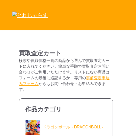
コ
ン
テ
ン
ツ
へ
ス
買取査定カート
キ
検索や買取価格一覧の商品から選んで買取査定カー
ッ
トに入れてください。簡単な手順で買取査定お問い
プ
合わせがご利用いただけます。リストにない商品は
フォームの最後に追記するか、専用の
事前査定申込
みフォーム
からもお問い合わせ・お申込みできま
す。
作品カテゴリ
ドラゴンボール（DRAGONBOLL）