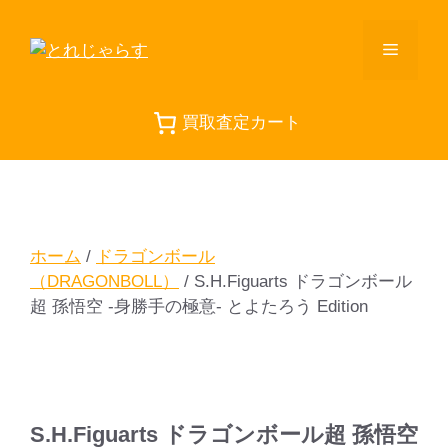
コ
ン
メ
テ
ン
ニ
ツ
買取査定カート
へ
ス
ュ
キ
ッ
ー
プ
ホーム
/
ドラゴンボール
（DRAGONBOLL）
/ S.H.Figuarts ドラゴンボール
超 孫悟空 -身勝手の極意- とよたろう Edition
S.H.Figuarts ドラゴンボール超 孫悟空