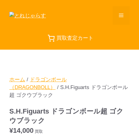
コ
ン
メ
テ
ン
ニ
ツ
買取査定カート
へ
ス
ュ
キ
ッ
ー
プ
ホーム
/
ドラゴンボール
（DRAGONBOLL）
/ S.H.Figuarts ドラゴンボール
超 ゴクウブラック
S.H.Figuarts ドラゴンボール超 ゴク
ウブラック
¥
14,000
買取